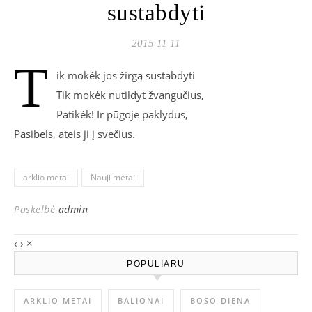
sustabdyti
2015 11 11
T
ik mokėk jos žirgą sustabdyti
Tik mokėk nutildyt žvangučius,
Patikėk! Ir pūgoje paklydus,
Pasibels, ateis ji į svečius.
arklio metai
Nauji metai
Paskelbė
admin
‹
›
×
POPULIARU
ARKLIO METAI
BALIONAI
BOSO DIENA