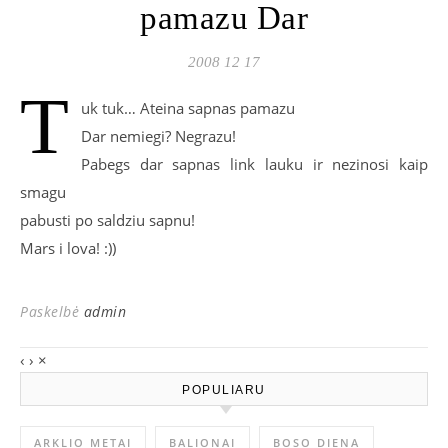
pamazu Dar
2008 12 17
T
uk tuk… Ateina sapnas pamazu
Dar nemiegi? Negrazu!
Pabegs dar sapnas link lauku ir nezinosi kaip
smagu
pabusti po saldziu sapnu!
Mars i lova! :))
Paskelbė
admin
‹
›
×
POPULIARU
ARKLIO METAI
BALIONAI
BOSO DIENA