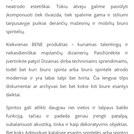
neatrodo estetiškai. Tokiu atveju galime pasiūlyti
įkomponuoti tiek išvaizda, tiek spalvine gama ir stiliumi
tarpusavyje puikiai derančių mažesnių ir mobilių biuro
spintelių.
Kiekvienas BENE produktas – kuriamas talentingų ir
nekasdieniškai mąstančių dizainerių. Pasižiūrėkite ir
įvertinkite patys! Dizainas dirba techniniams sprendimams,
todėl bet kuri biuro spinta arba biuro spintelė atrodo
moderniai ir yra labai talpi bei tvirta. Čia lengvai tilps
dokumentai ar archyvas bei bet kokie kiti biure esantys
daiktai.
Spintos gali atlikti daugiau nei vietos ir talpaus baldo
funkciją, tačiau ir padeda geriau įrengti patalpą,
subalansuoti akustiką, tinka ir kaip dekoratyvinis objektas.
Bet koks Admodum kataloge esantis spintelės arba spintos