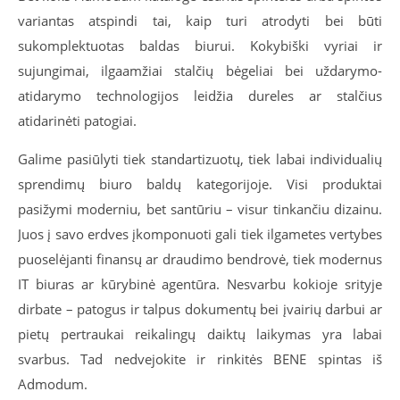
variantas atspindi tai, kaip turi atrodyti bei būti
sukomplektuotas baldas biurui. Kokybiški vyriai ir
sujungimai, ilgaamžiai stalčių bėgeliai bei uždarymo-
atidarymo technologijos leidžia dureles ar stalčius
atidarinėti patogiai.
Galime pasiūlyti tiek standartizuotų, tiek labai individualių
sprendimų biuro baldų kategorijoje. Visi produktai
pasižymi moderniu, bet santūriu – visur tinkančiu dizainu.
Juos į savo erdves įkomponuoti gali tiek ilgametes vertybes
puoselėjanti finansų ar draudimo bendrovė, tiek modernus
IT biuras ar kūrybinė agentūra. Nesvarbu kokioje srityje
dirbate – patogus ir talpus dokumentų bei įvairių darbui ar
pietų pertraukai reikalingų daiktų laikymas yra labai
svarbus. Tad nedvejokite ir rinkitės BENE spintas iš
Admodum.