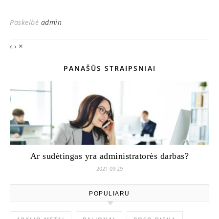
Paskelbė
admin
‹
›
×
PANAŠŪS STRAIPSNIAI
Ar sudėtingas yra administratorės darbas?
2021 09 29
POPULIARU