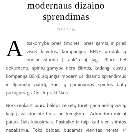
modernaus dizaino
sprendimas
2018 12 03
A
tsakomybė prieš žmones, prieš gamtą ir prieš
visus klientus, kompanijos BENE produkciją
nuolat stumia į aukštesnį lygį. Biuro bei
dokumentų spintų gamyba nėra išimtis, kadangi austrų
kompanija BENE apjungia modernius dizaino sprendimus
ir ilgametę patirtį, kad jų gaminamos spintos būtų
patogios
, gražios ir praktiškos.
Nors renkant biuro baldus reikėtų turėti gana aiškią viziją,
kaip įsivaizduojate biurą po įrengimo – Admodum mielai
patars šiais klausimais. Pasitaiko ir taip, kad vien spintos
nepakanka. Toks baldas, būdamas vienišas neretai ir