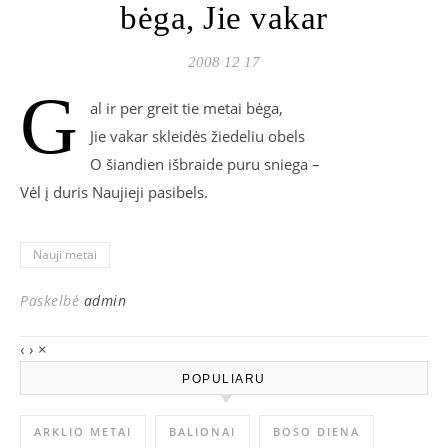
bėga, Jie vakar
2008 12 17
G
al ir per greit tie metai bėga,
Jie vakar skleidės žiedeliu obels
O šiandien išbraide puru sniega –
Vėl į duris Naujieji pasibels.
Nauji metai
Paskelbė
admin
‹
›
×
POPULIARU
ARKLIO METAI
BALIONAI
BOSO DIENA