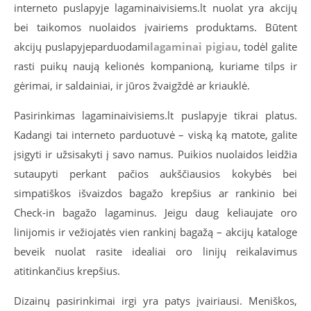
interneto puslapyje lagaminaivisiems.lt nuolat yra akcijų
bei taikomos nuolaidos įvairiems produktams. Būtent
akcijų puslapyjeparduodami
lagaminai pigiau
, todėl galite
rasti puikų naują kelionės kompanioną, kuriame tilps ir
gėrimai, ir saldainiai, ir jūros žvaigždė ar kriauklė.
Pasirinkimas lagaminaivisiems.lt puslapyje tikrai platus.
Kadangi tai interneto parduotuvė – viską ką matote, galite
įsigyti ir užsisakyti į savo namus. Puikios nuolaidos leidžia
sutaupyti perkant pačios aukščiausios kokybės bei
simpatiškos išvaizdos bagažo krepšius ar rankinio bei
Check-in bagažo lagaminus. Jeigu daug keliaujate oro
linijomis ir vežiojatės vien rankinį bagažą – akcijų kataloge
beveik nuolat rasite idealiai oro linijų reikalavimus
atitinkančius krepšius.
Dizainų pasirinkimai irgi yra patys įvairiausi. Meniškos,