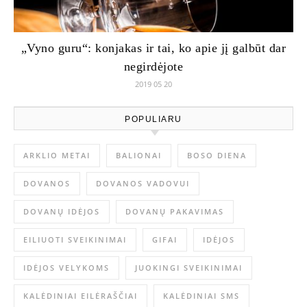
„Vyno guru“: konjakas ir tai, ko apie jį galbūt dar
negirdėjote
2019 05 20
POPULIARU
ARKLIO METAI
BALIONAI
BOSO DIENA
DOVANOS
DOVANOS VADOVUI
DOVANŲ IDĖJOS
DOVANŲ PAKAVIMAS
EILIUOTI SVEIKINIMAI
GIFAI
IDĖJOS
IDĖJOS VELYKOMS
JUOKINGI SVEIKINIMAI
KALĖDINIAI EILĖRAŠČIAI
KALĖDINIAI SMS