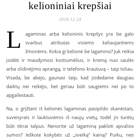
kelioniniai krepšiai
2018 12 24
L
agaminas arba kelioninis krepšys yra be galo
svarbus atributas visiems keliaujantiems
žmonėms. Kokia gi kelionė be lagamino? Juk reikia
įsidėti ir maudymosi kostiumėlius, ir kremą nuo saulės
arba slidinėjimo aprangą, ir telefono krautuvą – taip toliau.
Visada, be abejo, gaunasi taip, kad įsidedame daugiau
daiktų nei reikėjo, bet geriau būti saugiems nei po to
apgailestauti.
Na, o grįžtant iš kelionės lagaminas pasipildo skanėstais,
suvenyrais ir lauktuvėmis iš naujų vietų, todėl jis turėtų
būti tikrai talpus. Nenorite už lagaminą pakloti apvalios
sumos? Ieškote kokybės už „sveiką“ kainą? Puiku, nes