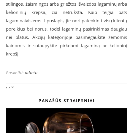
stilingos, žaismingos arba griežtos išvaizdos lagaminų arba
kelioninių krepšių čia netrūksta. Kaip teigia pats
lagaminaivisiems.lt puslapis, jie nori patenkinti visų klientų
poreikius bei norus, todėl lagaminų pasirinkimas daugiau
nei platus. Akcijų kategorijoje pasimėgaukite žemomis
kainomis ir sutaupykite pirkdami lagaminą ar kelioninį
krepšį!
Paskelbė
admin
‹
›
×
PANAŠŪS STRAIPSNIAI