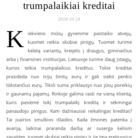
trumpalaikiai kreditai
2018 10 24
K
iekvieno mūsų gyvenime pasitaiko atvejų,
kuomet reikia skubiai pinigų. Tuomet turime
keletą variantų, kreiptis į draugus, giminaičius
arba į finansines institucijas. Lietuvoje turime daug įstaigų,
kurios teikia trumpalaikius kreditus. Tokie kreditai
prasideda nuo trijų šimtų eurų ir gali siekti penkis
tūkstančius eurų. Tiksli suma priklausys nuo jūsų poreikių
ir gaunamų pajamų. Rinkoje galima rasti ne vieną klientą,
kuris pasiėmė tokį trumpalaikį kreditą ir sėkmingai
panaudojo pinigus. Kam dažniausiai reikalingas kreditas?
Tai įvairios smulkios išlaidos. Kada žmonės patenka į
avariją, laikinai praranda darbą ar suserga keliom
savaitėm, tuomet skubiai reikia pinigų ir jie ima greituosius