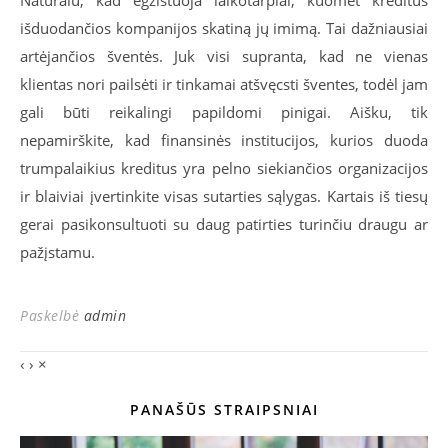
Natūralu, kad egzistuoja laikotarpiai, kuomet kreditus
išduodančios kompanijos skatiną jų imimą. Tai dažniausiai
artėjančios šventės. Juk visi supranta, kad ne vienas
klientas nori pailsėti ir tinkamai atšvęcsti šventes, todėl jam
gali būti reikalingi papildomi pinigai. Aišku, tik
nepamirškite, kad finansinės institucijos, kurios duoda
trumpalaikius kreditus yra pelno siekiančios organizacijos
ir blaiviai įvertinkite visas sutarties sąlygas. Kartais iš tiesų
gerai pasikonsultuoti su daug patirties turinčiu draugu ar
pažįstamu.
Paskelbė
admin
‹
›
×
PANAŠŪS STRAIPSNIAI