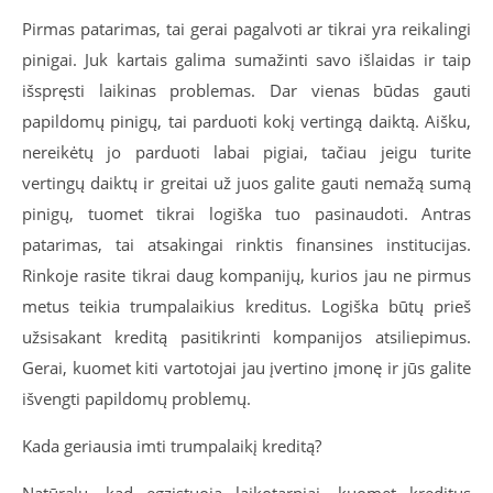
Pirmas patarimas, tai gerai pagalvoti ar tikrai yra reikalingi
pinigai. Juk kartais galima sumažinti savo išlaidas ir taip
išspręsti laikinas problemas. Dar vienas būdas gauti
papildomų pinigų, tai parduoti kokį vertingą daiktą. Aišku,
nereikėtų jo parduoti labai pigiai, tačiau jeigu turite
vertingų daiktų ir greitai už juos galite gauti nemažą sumą
pinigų, tuomet tikrai logiška tuo pasinaudoti. Antras
patarimas, tai atsakingai rinktis finansines institucijas.
Rinkoje rasite tikrai daug kompanijų, kurios jau ne pirmus
metus teikia trumpalaikius kreditus. Logiška būtų prieš
užsisakant kreditą pasitikrinti kompanijos atsiliepimus.
Gerai, kuomet kiti vartotojai jau įvertino įmonę ir jūs galite
išvengti papildomų problemų.
Kada geriausia imti trumpalaikį kreditą?