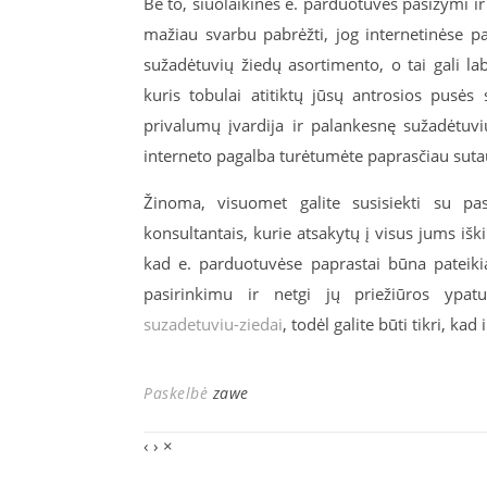
Be to, šiuolaikinės e. parduotuvės pasižymi i
mažiau svarbu pabrėžti, jog internetinėse pa
sužadėtuvių žiedų asortimento, o tai gali lab
kuris tobulai atitiktų jūsų antrosios pusė
privalumų įvardija ir palankesnę sužadėtuvių 
interneto pagalba turėtumėte paprasčiau suta
Žinoma, visuomet galite susisiekti su pasi
konsultantais, kurie atsakytų į visus jums iški
kad e. parduotuvėse paprastai būna pateiki
pasirinkimu ir netgi jų priežiūros ypat
suzadetuviu-ziedai
, todėl galite būti tikri, k
Paskelbė
zawe
‹
›
×