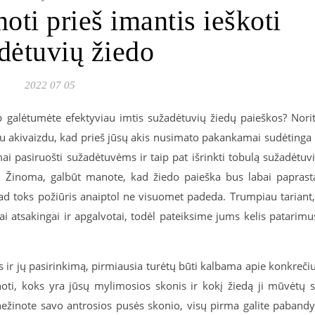
oti prieš imantis ieškoti
dėtuvių žiedo
2022 07 05
p galėtumėte efektyviau imtis sužadėtuvių žiedų paieškos? Nori
ju akivaizdu, kad prieš jūsų akis nusimato pakankamai sudėtinga 
mai pasiruošti sužadėtuvėms ir taip pat išrinkti tobulą sužadėtuv
i. Žinoma, galbūt manote, kad žiedo paieška bus labai paprast
 kad toks požiūris anaiptol ne visuomet padeda. Trumpiau tariant,
ai atsakingai ir apgalvotai, todėl pateiksime jums kelis patarimu
 ir jų pasirinkimą, pirmiausia turėtų būti kalbama apie konkreči
inoti, koks yra jūsų mylimosios skonis ir kokį žiedą ji mūvėtų 
ežinote savo antrosios pusės skonio, visų pirma galite pabandy