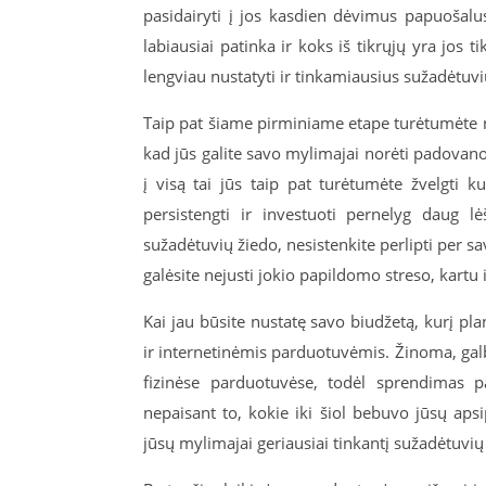
pasidairyti į jos kasdien dėvimus papuošalus
labiausiai patinka ir koks iš tikrųjų yra jos t
lengviau nustatyti ir tinkamiausius sužadėtuvi
Taip pat šiame pirminiame etape turėtumėte n
kad jūs galite savo mylimajai norėti padovano
į visą tai jūs taip pat turėtumėte žvelgti ku
persistengti ir investuoti pernelyg daug lėš
sužadėtuvių žiedo, nesistenkite perlipti per sav
galėsite nejusti jokio papildomo streso, kartu
Kai jau būsite nustatę savo biudžetą, kurį pla
ir internetinėmis parduotuvėmis. Žinoma, galbū
fizinėse parduotuvėse, todėl sprendimas pa
nepaisant to, kokie iki šiol bebuvo jūsų apsipi
jūsų mylimajai geriausiai tinkantį sužadėtuvių