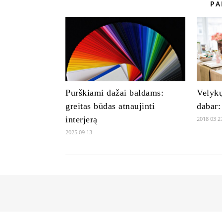
PA
Purškiami dažai baldams:
Velykų
greitas būdas atnaujinti
dabar:
interjerą
2018 03 2
2025 09 13