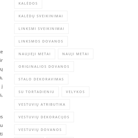
KALĖDOS
KALĖDŲ SVEIKINIMAI
LINKSMI SVEIKINIMAI
LINKSMOS DOVANOS
te
NAUJIEJI METAI
NAUJI METAI
ir
ORIGINALIOS DOVANOS
ių
a,
STALO DEKORAVIMAS
 į
SU TORTADIENIU
VELYKOS
s,
VESTUVIŲ ATRIBUTIKA
us
VESTUVIŲ DEKORACIJOS
su
VESTUVIŲ DOVANOS
ti