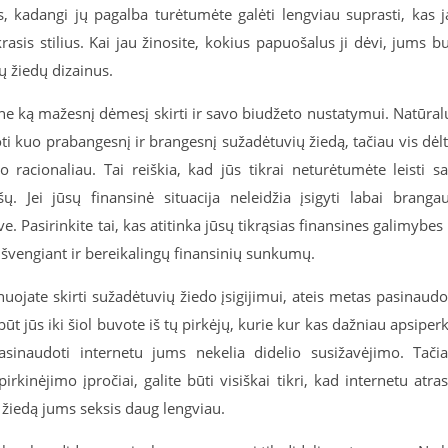
, kadangi jų pagalba turėtumėte galėti lengviau suprasti, kas j
ikrasis stilius. Kai jau žinosite, kokius papuošalus ji dėvi, jums b
ų žiedų dizainus.
e ką mažesnį dėmesį skirti ir savo biudžeto nustatymui. Natūral
ti kuo prabangesnį ir brangesnį sužadėtuvių žiedą, tačiau vis dėl
o racionaliau. Tai reiškia, kad jūs tikrai neturėtumėte leisti s
ų. Jei jūsų finansinė situacija neleidžia įsigyti labai branga
e. Pasirinkite tai, kas atitinka jūsų tikrąsias finansines galimybes 
 išvengiant ir bereikalingų finansinių sunkumų.
nuojate skirti sužadėtuvių žiedo įsigijimui, ateis metas pasinaudo
t jūs iki šiol buvote iš tų pirkėjų, kurie kur kas dažniau apsiper
sinaudoti internetu jums nekelia didelio susižavėjimo. Tači
rkinėjimo įpročiai, galite būti visiškai tikri, kad internetu atras
 žiedą jums seksis daug lengviau.