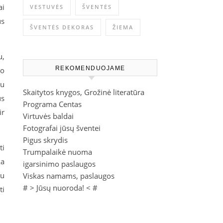
ai
VESTUVĖS
ŠVENTĖS
us
ŠVENTĖS DEKORAS
ŽIEMA
u,
REKOMENDUOJAME
to
au
Skaitytos knygos, Grožinė literatūra
us
Programa Centas
ir
Virtuvės baldai
Fotografai jūsų šventei
Pigus skrydis
ti
Trumpalaikė nuoma
ka
igarsinimo paslaugos
au
Viskas namams, paslaugos
# >
Jūsų nuoroda!
< #
ti