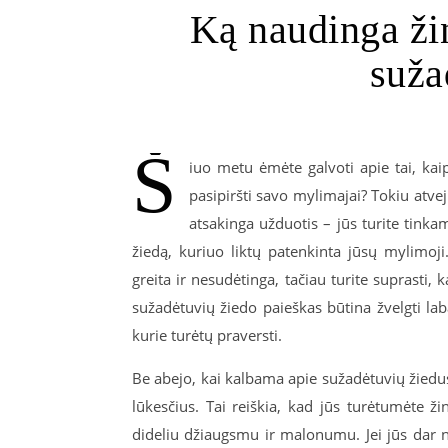
Ką naudinga žin
suža
Š
iuo metu ėmėte galvoti apie tai, kai
pasipiršti savo mylimajai? Tokiu atve
atsakinga užduotis – jūs turite tinka
žiedą, kuriuo liktų patenkinta jūsų mylimoj
greita ir nesudėtinga, tačiau turite suprasti,
sužadėtuvių žiedo paieškas būtina žvelgti lab
kurie turėtų praversti.
Be abejo, kai kalbama apie sužadėtuvių žiedus
lūkesčius. Tai reiškia, kad jūs turėtumėte ž
dideliu džiaugsmu ir malonumu. Jei jūs dar n