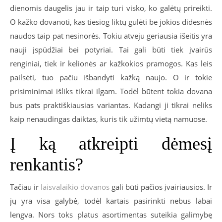
dienomis daugelis jau ir taip turi visko, ko galėtų prireikti.
O kažko dovanoti, kas tiesiog liktų gulėti be jokios didesnės
naudos taip pat nesinorės. Tokiu atveju geriausia išeitis yra
nauji įspūdžiai bei potyriai. Tai gali būti tiek įvairūs
renginiai, tiek ir kelionės ar kažkokios pramogos. Kas leis
pailsėti, tuo pačiu išbandyti kažką naujo. O ir tokie
prisiminimai išliks tikrai ilgam. Todėl būtent tokia dovana
bus pats praktiškiausias variantas. Kadangi ji tikrai neliks
kaip nenaudingas daiktas, kuris tik užimtų vietą namuose.
Į ką atkreipti dėmesį
renkantis?
Tačiau ir
laisvalaikio dovanos
gali būti pačios įvairiausios. Ir
jų yra visa galybė, todėl kartais pasirinkti nebus labai
lengva. Nors toks platus asortimentas suteikia galimybę