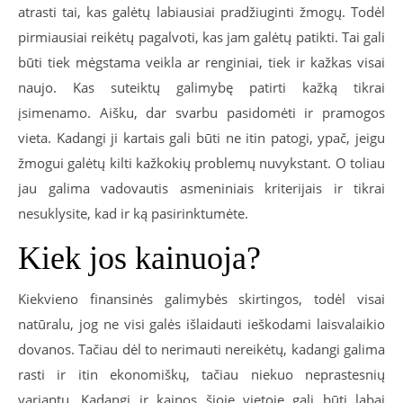
atrasti tai, kas galėtų labiausiai pradžiuginti žmogų. Todėl
pirmiausiai reikėtų pagalvoti, kas jam galėtų patikti. Tai gali
būti tiek mėgstama veikla ar renginiai, tiek ir kažkas visai
naujo. Kas suteiktų galimybę patirti kažką tikrai
įsimenamo. Aišku, dar svarbu pasidomėti ir pramogos
vieta. Kadangi ji kartais gali būti ne itin patogi, ypač, jeigu
žmogui galėtų kilti kažkokių problemų nuvykstant. O toliau
jau galima vadovautis asmeniniais kriterijais ir tikrai
nesuklysite, kad ir ką pasirinktumėte.
Kiek jos kainuoja?
Kiekvieno finansinės galimybės skirtingos, todėl visai
natūralu, jog ne visi galės išlaidauti ieškodami laisvalaikio
dovanos. Tačiau dėl to nerimauti nereikėtų, kadangi galima
rasti ir itin ekonomiškų, tačiau niekuo neprastesnių
variantų. Kadangi ir kainos šioje vietoje gali būti labai