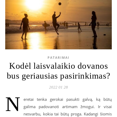
PATARIMAI
Kodėl laisvalaikio dovanos
bus geriausias pasirinkimas?
2022 01 28
N
eretai tenka gerokai pasukti galvą, ką būtų
galima padovanoti artimam žmogui. Ir visai
nesvarbu, kokia tai būtų proga. Kadangi šiomis