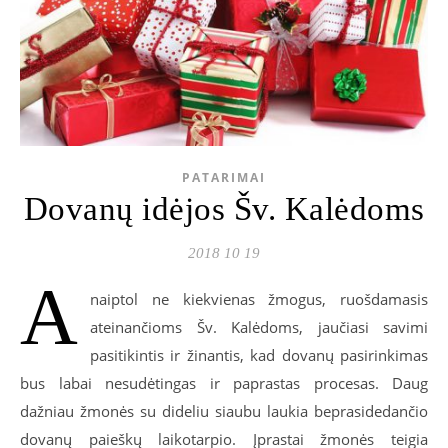
PATARIMAI
Dovanų idėjos Šv. Kalėdoms
2018 10 19
A
naiptol ne kiekvienas žmogus, ruošdamasis
ateinančioms Šv. Kalėdoms, jaučiasi savimi
pasitikintis ir žinantis, kad dovanų pasirinkimas
bus labai nesudėtingas ir paprastas procesas. Daug
dažniau žmonės su dideliu siaubu laukia beprasidedančio
dovanų paieškų laikotarpio. Įprastai žmonės teigia