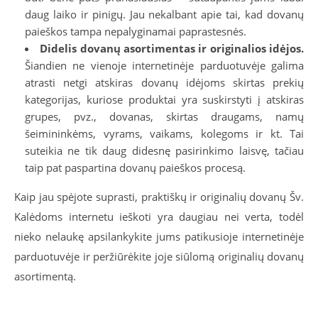
daug laiko ir pinigų. Jau nekalbant apie tai, kad dovanų
paieškos tampa nepalyginamai paprastesnės.
Didelis dovanų asortimentas ir originalios idėjos.
Šiandien ne vienoje internetinėje parduotuvėje galima
atrasti netgi atskiras dovanų idėjoms skirtas prekių
kategorijas, kuriose produktai yra suskirstyti į atskiras
grupes, pvz., dovanas, skirtas draugams, namų
šeimininkėms, vyrams, vaikams, kolegoms ir kt. Tai
suteikia ne tik daug didesnę pasirinkimo laisvę, tačiau
taip pat paspartina dovanų paieškos procesą.
Kaip jau spėjote suprasti, praktiškų ir originalių dovanų Šv.
Kalėdoms internetu ieškoti yra daugiau nei verta, todėl
nieko nelaukę apsilankykite jums patikusioje internetinėje
parduotuvėje ir peržiūrėkite joje siūlomą originalių dovanų
asortimentą.