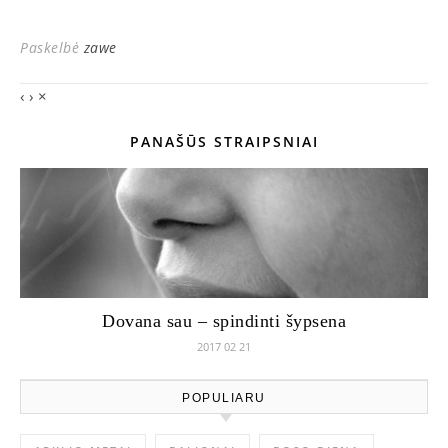
Paskelbė
zawe
‹
›
×
PANAŠŪS STRAIPSNIAI
Dovana sau – spindinti šypsena
2017 02 21
POPULIARU