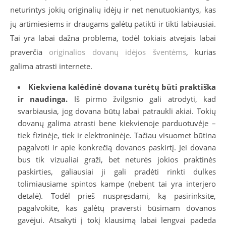
neturintys jokių originalių idėjų ir net nenutuokiantys, kas
jų artimiesiems ir draugams galėtų patikti ir tikti labiausiai.
Tai yra labai dažna problema, todėl tokiais atvejais labai
praverčia
originalios dovanų idėjos šventėms
, kurias
galima atrasti internete.
Kiekviena kalėdinė dovana turėtų būti praktiška
ir naudinga.
Iš pirmo žvilgsnio gali atrodyti, kad
svarbiausia, jog dovana būtų labai patraukli akiai. Tokių
dovanų galima atrasti bene kiekvienoje parduotuvėje –
tiek fizinėje, tiek ir elektroninėje. Tačiau visuomet būtina
pagalvoti ir apie konkrečią dovanos paskirtį. Jei dovana
bus tik vizualiai graži, bet neturės jokios praktinės
paskirties, galiausiai ji gali pradėti rinkti dulkes
tolimiausiame spintos kampe (nebent tai yra interjero
detalė). Todėl prieš nuspręsdami, ką pasirinksite,
pagalvokite, kas galėtų praversti būsimam dovanos
gavėjui. Atsakyti į tokį klausimą labai lengvai padeda