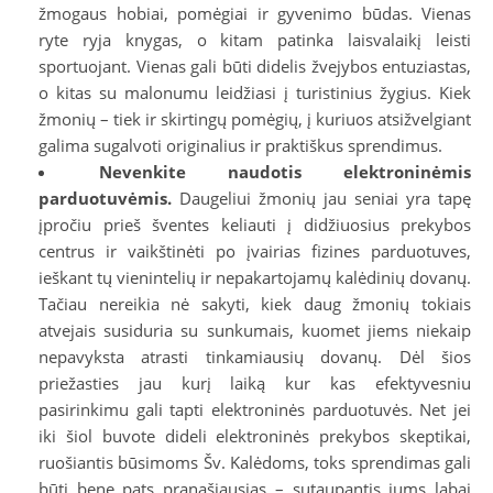
žmogaus hobiai, pomėgiai ir gyvenimo būdas. Vienas
ryte ryja knygas, o kitam patinka laisvalaikį leisti
sportuojant. Vienas gali būti didelis žvejybos entuziastas,
o kitas su malonumu leidžiasi į turistinius žygius. Kiek
žmonių – tiek ir skirtingų pomėgių, į kuriuos atsižvelgiant
galima sugalvoti originalius ir praktiškus sprendimus.
Nevenkite naudotis elektroninėmis
parduotuvėmis.
Daugeliui žmonių jau seniai yra tapę
įpročiu prieš šventes keliauti į didžiuosius prekybos
centrus ir vaikštinėti po įvairias fizines parduotuves,
ieškant tų vienintelių ir nepakartojamų kalėdinių dovanų.
Tačiau nereikia nė sakyti, kiek daug žmonių tokiais
atvejais susiduria su sunkumais, kuomet jiems niekaip
nepavyksta atrasti tinkamiausių dovanų. Dėl šios
priežasties jau kurį laiką kur kas efektyvesniu
pasirinkimu gali tapti elektroninės parduotuvės. Net jei
iki šiol buvote dideli elektroninės prekybos skeptikai,
ruošiantis būsimoms Šv. Kalėdoms, toks sprendimas gali
būti bene pats pranašiausias – sutaupantis jums labai