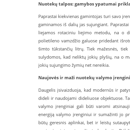
Nuotekų talpos: gamybos ypatumai prikl
Paprastai kiekvienas gamintojas turi savo įre
gaminamos iš dalių jas sujungiant. Paprasta
liejamos rotaciniu liejimo metodu, na o d
polietileno vamzdžio galuose pridedant išrot
šimto tūkstančių litrų. Tiek mažesnės, tiek
sulydomos, kad neliktų jokių plyšių, na o ma
jokių sujungimo žymių net nereikia.
Naujovės ir maži nuotekų valymo įrengini
Daugelis įsivaizduoja, kad modernūs ir patys
dideli ir naudojami dideliuose objektuose. T
valymo įrenginiai gali būti varomi atsinaujin
energiją valymo įrenginiui ir sumažinti jo p
būtų geresnis aplinkai, bet ir leistų sutaupyt