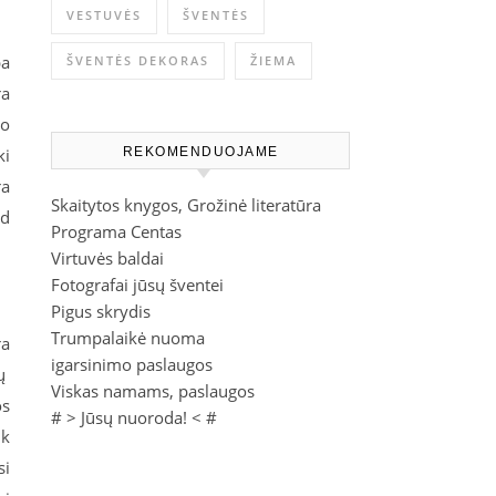
VESTUVĖS
ŠVENTĖS
ba
ŠVENTĖS DEKORAS
ŽIEMA
ra
io
ki
REKOMENDUOJAME
ra
Skaitytos knygos, Grožinė literatūra
ad
Programa Centas
Virtuvės baldai
Fotografai jūsų šventei
Pigus skrydis
Trumpalaikė nuoma
ra
igarsinimo paslaugos
kų
Viskas namams, paslaugos
os
# >
Jūsų nuoroda!
< #
ik
si