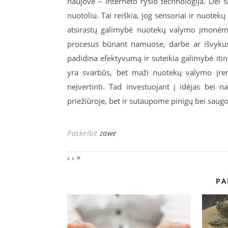
naujovė – interneto ryšio technologija. Dėl 
nuotoliu. Tai reiškia, jog sensoriai ir nuotek
atsirastų galimybė nuotekų valymo įmonėms
procesus būnant namuose, darbe ar išvykus. Š
padidina efektyvumą ir suteikia galimybė itin gr
yra svarbūs, bet maži nuotekų valymo įreng
neįvertinti. Tad investuojant į idėjas bei
priežiūroje, bet ir sutaupome pinigų bei sau
Paskelbė
zawe
‹
›
×
PA