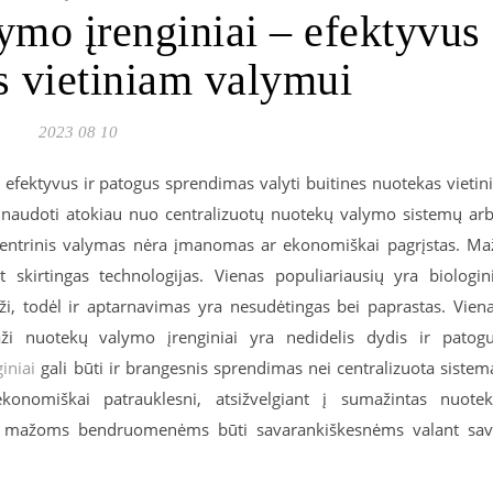
ymo įrenginiai – efektyvus
 vietiniam valymui
2023 08 10
 efektyvus ir patogus sprendimas valyti buitines nuotekas vietin
naudoti atokiau nuo centralizuotų nuotekų valymo sistemų ar
entrinis valymas nėra įmanomas ar ekonomiškai pagrįstas. Ma
 skirtingas technologijas. Vienas populiariausių yra biologin
i, todėl ir aptarnavimas yra nesudėtingas bei paprastas. Vien
ži nuotekų valymo įrenginiai yra nedidelis dydis ir patog
iniai
gali būti ir brangesnis sprendimas nei centralizuota sistem
ekonomiškai patrauklesni, atsižvelgiant į sumažintas nuote
nėms mažoms bendruomenėms būti savarankiškesnėms valant sa