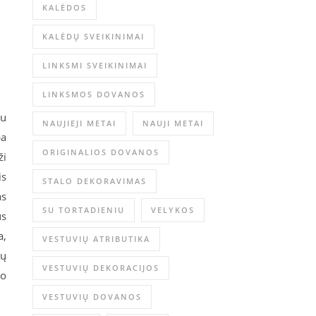
KALĖDOS
KALĖDŲ SVEIKINIMAI
LINKSMI SVEIKINIMAI
LINKSMOS DOVANOS
iu
NAUJIEJI METAI
NAUJI METAI
ba
ORIGINALIOS DOVANOS
ži
is
STALO DEKORAVIMAS
as
SU TORTADIENIU
VELYKOS
us
a,
VESTUVIŲ ATRIBUTIKA
kų
VESTUVIŲ DEKORACIJOS
vo
VESTUVIŲ DOVANOS