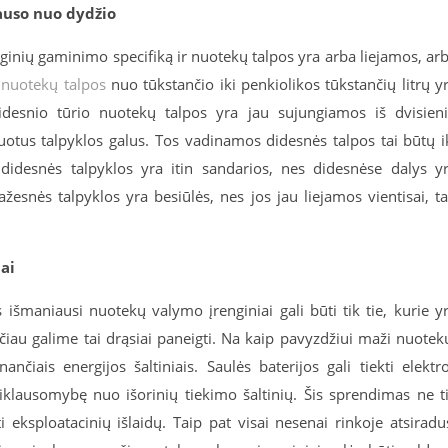
auso nuo dydžio
nginių gaminimo specifiką ir nuotekų talpos yra arba liejamos, ar
i
nuotekų talpos
nuo tūkstančio iki penkiolikos tūkstančių litrų y
idesnio tūrio nuotekų talpos yra jau sujungiamos iš dvisien
uotus talpyklos galus. Tos vadinamos didesnės talpos tai būtų i
 didesnės talpyklos yra itin sandarios, nes didesnėse dalys y
žesnės talpyklos yra besiūlės, nes jos jau liejamos vientisai, t
ai
 išmaniausi nuotekų valymo įrenginiai gali būti tik tie, kurie y
ačiau galime tai drąsiai paneigti. Na kaip pavyzdžiui maži nuote
ančiais energijos šaltiniais. Saulės baterijos gali tiekti elektr
riklausomybę nuo išorinių tiekimo šaltinių. Šis sprendimas ne t
i eksploatacinių išlaidų. Taip pat visai nesenai rinkoje atsiradu