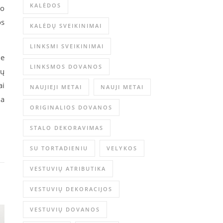
KALĖDOS
io
os
KALĖDŲ SVEIKINIMAI
LINKSMI SVEIKINIMAI
ie
LINKSMOS DOVANOS
ių
ai
NAUJIEJI METAI
NAUJI METAI
ja
ORIGINALIOS DOVANOS
STALO DEKORAVIMAS
SU TORTADIENIU
VELYKOS
VESTUVIŲ ATRIBUTIKA
VESTUVIŲ DEKORACIJOS
VESTUVIŲ DOVANOS