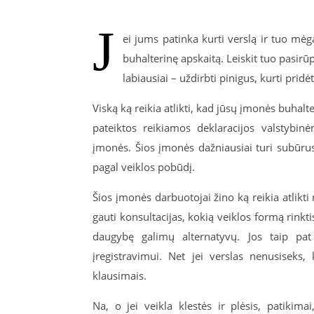
J
ei jums patinka kurti verslą ir tuo mėgau
buhalterinę apskaitą. Leiskit tuo pasirū
labiausiai – uždirbti pinigus, kurti pridė
Viską ką reikia atlikti, kad jūsų įmonės buhalt
pateiktos reikiamos deklaracijos valstybinėm
įmonės. Šios įmonės dažniausiai turi subūrus
pagal veiklos pobūdį.
Šios įmonės darbuotojai žino ką reikia atlikti 
gauti konsultacijas, kokią veiklos formą rinkti
daugybę galimų alternatyvų. Jos taip pat
įregistravimui. Net jei verslas nenusiseks
klausimais.
Na, o jei veikla klestės ir plėsis, patikima