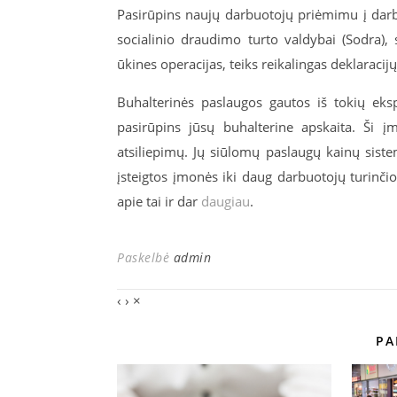
Pasirūpins naujų darbuotojų priėmimu į darbą
socialinio draudimo turto valdybai (Sodra), 
ūkines operacijas, teiks reikalingas deklaracij
Buhalterinės paslaugos gautos iš tokių eks
pasirūpins jūsų buhalterine apskaita. Ši į
atsiliepimų. Jų siūlomų paslaugų kainų siste
įsteigtos įmonės iki daug darbuotojų turinči
apie tai ir dar
daugiau
.
Paskelbė
admin
‹
›
×
PA