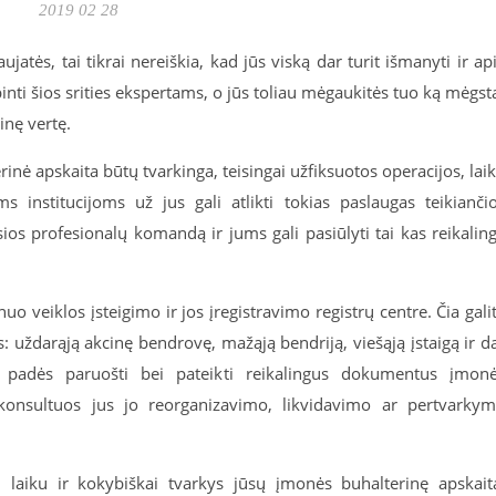
2019 02 28
jatės, tai tikrai nereiškia, kad jūs viską dar turit išmanyti ir ap
pinti šios srities ekspertams, o jūs toliau mėgaukitės tuo ką mėgst
tinę vertę.
erinė apskaita būtų tvarkinga, teisingai užfiksuotos operacijos, lai
s institucijoms už jus gali atlikti tokias paslaugas teikianči
ios profesionalų komandą ir jums gali pasiūlyti tai kas reikalin
nuo veiklos įsteigimo ir jos įregistravimo registrų centre. Čia gali
s: uždarąją akcinę bendrovę, mažąją bendriją, viešąją įstaigą ir d
 padės paruošti bei pateikti reikalingus dokumentus įmon
, konsultuos jus jo reorganizavimo, likvidavimo ar pertvarky
i, laiku ir kokybiškai tvarkys jūsų įmonės buhalterinę apskait