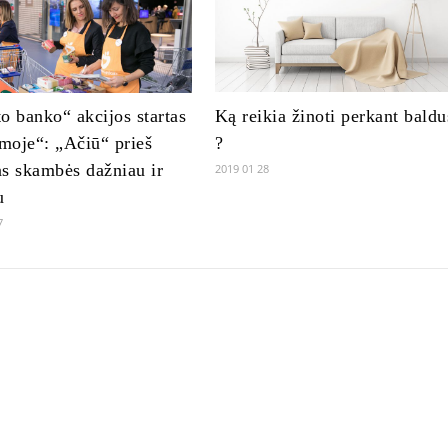
o banko“ akcijos startas
Ką reikia žinoti perkant baldu
moje“: „Ačiū“ prieš
?
s skambės dažniau ir
2019 01 28
u
7